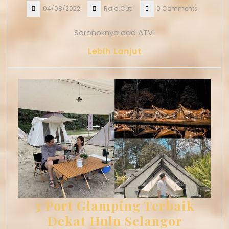
04/08/2022
Raja.Cuti
0 Comments
Seronoknya ada ATV!
Lebih Lanjut
3 Port Glamping Terbaik
Dekat Hulu Selangor