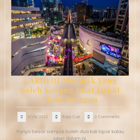
4 Aktiviti Menarik Yang
Boleh Korang Buat Dekat
Siam Paragon
11/08/2022
Raja.Cuti
0 Comments
Punya besar sampai boleh dua kali lapar kalau
jalan dalam ni.