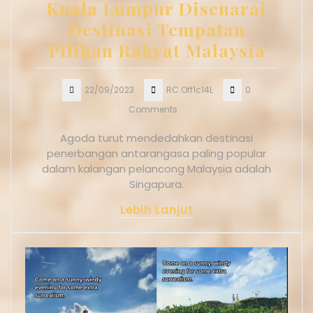
Kuala Lumpur Disenarai
Destinasi Tempatan
Pilihan Rakyat Malaysia
22/09/2023
RC.Off1c14L
0
Comments
Agoda turut mendedahkan destinasi
penerbangan antarangasa paling popular
dalam kalangan pelancong Malaysia adalah
Singapura.
Lebih Lanjut