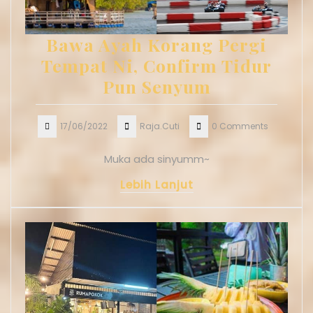
Bawa Ayah Korang Pergi
Tempat Ni, Confirm Tidur
Pun Senyum
17/06/2022
Raja.Cuti
0 Comments
Muka ada sinyumm~
Lebih Lanjut