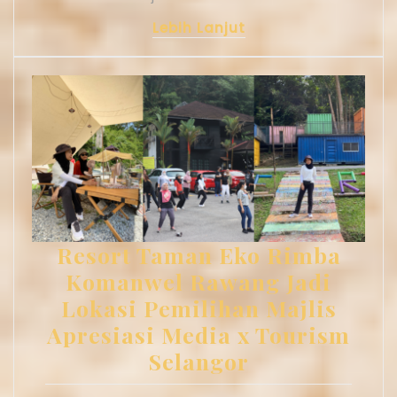
Lebih Lanjut
Resort Taman Eko Rimba
Komanwel Rawang Jadi
Lokasi Pemilihan Majlis
Apresiasi Media x Tourism
Selangor