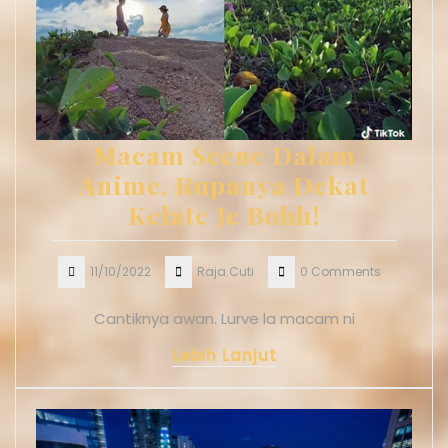
Macam Scene Dalam
Anime, Rupanya Dekat
Kelate Je Bohh!
11/10/2022
Raja.Cuti
0 Comments
Cantiknya awan. Lurve la macam ni
Lebih Lanjut