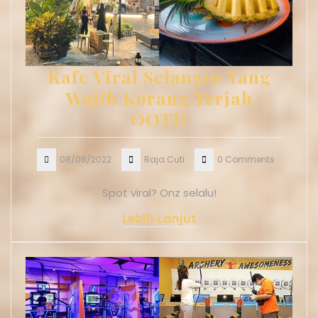
Kafe Viral Selangor Yang
Wajib Korang Terjah
OOTD
08/06/2022
Raja.Cuti
0 Comments
Spot viral? Onz selalu!
Lebih Lanjut